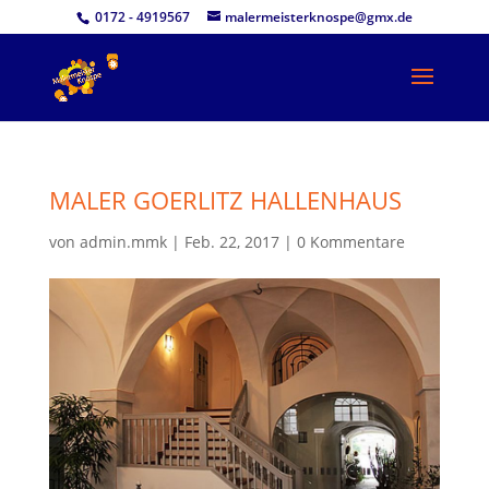
0172 - 4919567
malermeisterknospe@gmx.de
MALER GOERLITZ HALLENHAUS
von
admin.mmk
|
Feb. 22, 2017
|
0 Kommentare