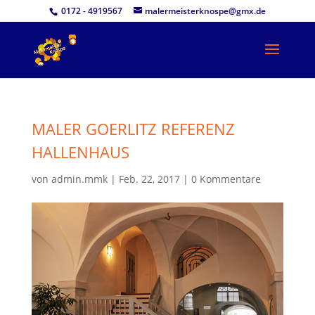
0172 - 4919567
malermeisterknospe@gmx.de
MALER GOERLITZ REFERENZ
HALLENHAUS
von
admin.mmk
|
Feb. 22, 2017
|
0 Kommentare