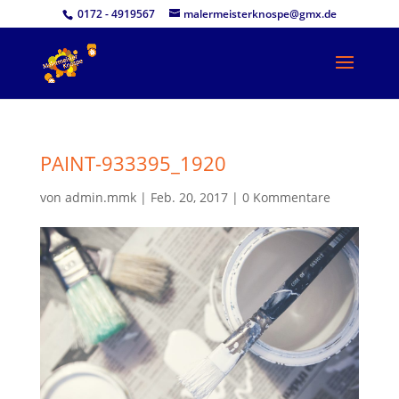
0172 - 4919567
malermeisterknospe@gmx.de
PAINT-933395_1920
von
admin.mmk
|
Feb. 20, 2017
|
0 Kommentare