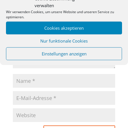
verwalten
Deine E-Mail-Adresse wird nicht veröffentlicht.
Erforderliche
Wir verwenden Cookies, um unsere Website und unseren Service zu
Felder sind mit
*
markiert
optimieren.
Cookies akzeptieren
Nur funktionale Cookies
Einstellungen anzeigen